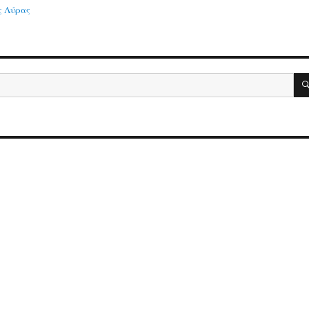
ς Λύρας