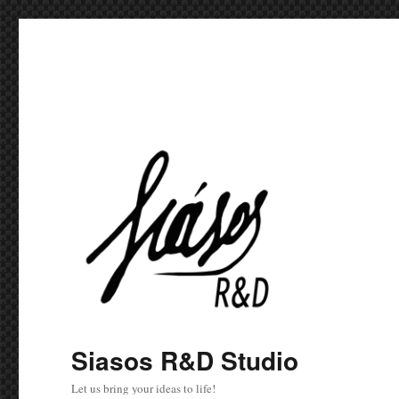
Siasos R&D Studio
Let us bring your ideas to life!