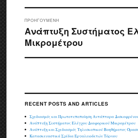
Πλοήγηση
ΠΡΟΗΓΟΎΜΕΝΗ
άρθρων
Ανάπτυξη Συστήματος Ε
Προηγούμενο
άρθρο:
Μικρομέτρου
RECENT POSTS AND ARTICLES
Σχεδιασμός και Πρωτοτυποποίηση Αντάπτορα Δισκοφρένο
Ανάπτυξη Συστήματος Ελέγχου Διαφορικού Μικρομέτρου
Ανάπτυξη και Σχεδιασμός Τηλεσκοπικού Βοηθήματος Όρασ
Κατασκευαστικά Σχέδια Εργαλειοδετών Τόρνου