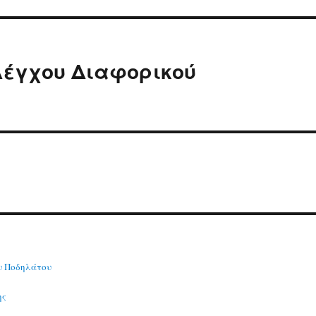
λέγχου Διαφορικού
υ Ποδηλάτου
ης